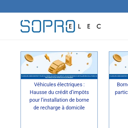
Passer
au
contenu
Actus
Borne de recharge IRVE
Ac
Véhicules électriques :
Born
Hausse du crédit d’impôts
partic
pour l’installation de borne
de recharge à domicile