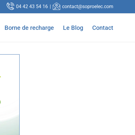
04 42 43 54 16
|
contact@soproelec.com
VE
Borne de recharge
Le Blog
Contact