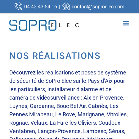
Passer
04 42 43 54 16
|
contact@soproelec.com
au
contenu
NOS RÉALISATIONS
Découvrez les réalisations et poses de système
de sécurité de SoPro Elec sur le Pays d’Aix pour
les particuliers, installateur d’alarme et de
caméra de vidéosurveillance : Aix en Provence,
Luynes, Gardanne, Bouc Bel Air, Cabriès, Les
Pennes Mirabeau, Le Rove, Marignane, Vitrolles,
Rognac, Velaux, La Fare les Oliviers, Coudoux,
Ventabren, Lançon-Provence, Lambesc, Sénas,