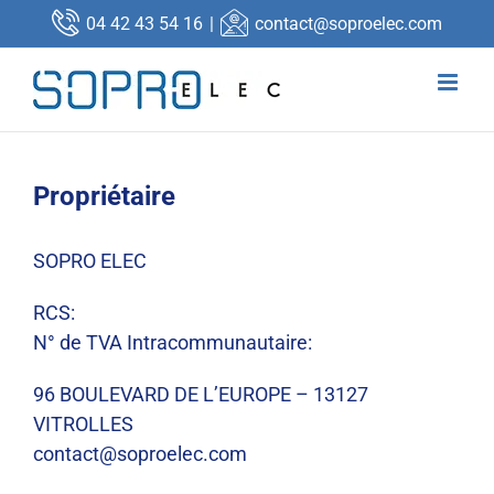
Passer
04 42 43 54 16
|
contact@soproelec.com
au
contenu
Propriétaire
SOPRO ELEC
RCS:
N° de TVA Intracommunautaire:
96 BOULEVARD DE L’EUROPE – 13127
VITROLLES
contact@soproelec.com