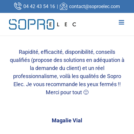
Passer
04 42 43 54 16
|
contact@soproelec.com
au
contenu
Rapidité, efficacité, disponibilité, conseils
qualifiés (propose des solutions en adéquation à
la demande du client) et un réel
professionnalisme, voilà les qualités de Sopro
Elec. Je vous recommande les yeux fermés !!
Merci pour tout 🙂
Magalie Vial