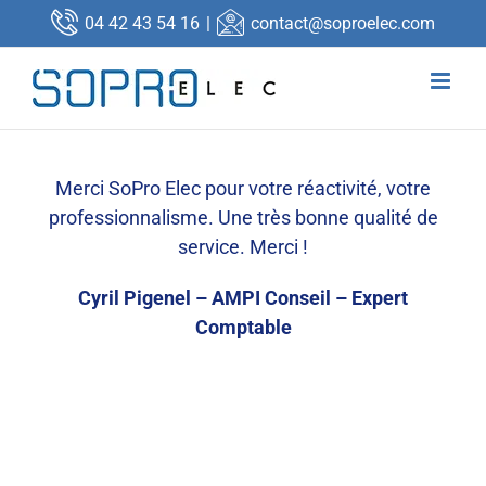
Passer
04 42 43 54 16
|
contact@soproelec.com
au
contenu
Merci SoPro Elec pour votre réactivité, votre
professionnalisme. Une très bonne qualité de
service. Merci !
Cyril Pigenel – AMPI Conseil – Expert
Comptable