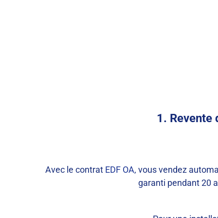
stockage virtuel vs revente EDFOA
1. Revente 
Avec le contrat
EDF OA
, vous vendez automat
garanti pendant 20 an