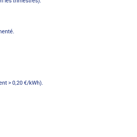
n les trimestres).
menté.
ent > 0,20 €/kWh).