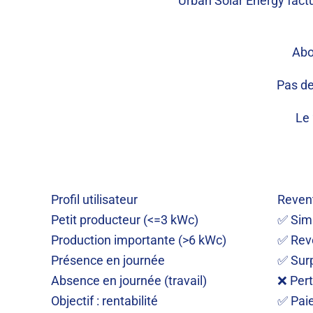
Urban Solar Energy fact
Abo
Pas de
Le 
Profil utilisateur
Reven
Petit producteur (<=3 kWc)
✅ Simp
Production importante (>6 kWc)
✅ Rev
Présence en journée
✅ Surp
Absence en journée (travail)
❌ Per
Objectif : rentabilité
✅ Paie