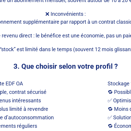
ure un abonnement mensuel, souvent autour de 10 à 20 €/m
❌ Inconvénients :
nnement supplémentaire par rapport à un contrat classi
 revenu direct : le bénéfice est une économie, pas un pa
“stock” est limité dans le temps (souvent 12 mois glissan
3. Que choisir selon votre profil ?
te EDF OA
Stockage 
le, contrat sécurisé
🔁 Possibl
enus intéressants
✅ Optimis
lus limité à revendre
🔁 Moins 
te d’autoconsommation
✅ Solution
ments réguliers
🔁 Économ