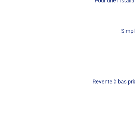
Pour une installa
Simpl
Revente à bas pri
stockage virtuel vs revente EDFOA